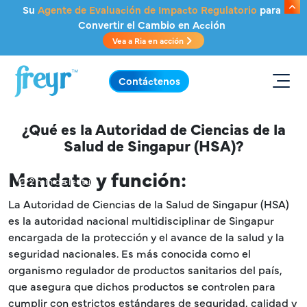
Saltar al contenido principal
Su
Agente de Evaluación de Impacto Regulatorio
para
Convertir el Cambio en Acción
Vea a Ria en acción
.
Contáctenos
¿Qué es la Autoridad de Ciencias de la
Salud de Singapur (HSA)?
Mandato y función:
2 min de lectura
La Autoridad de Ciencias de la Salud de Singapur (HSA)
es la autoridad nacional multidisciplinar de Singapur
encargada de la protección y el avance de la salud y la
seguridad nacionales. Es más conocida como el
organismo regulador de productos sanitarios del país,
que asegura que dichos productos se controlen para
cumplir con estrictos estándares de seguridad, calidad y