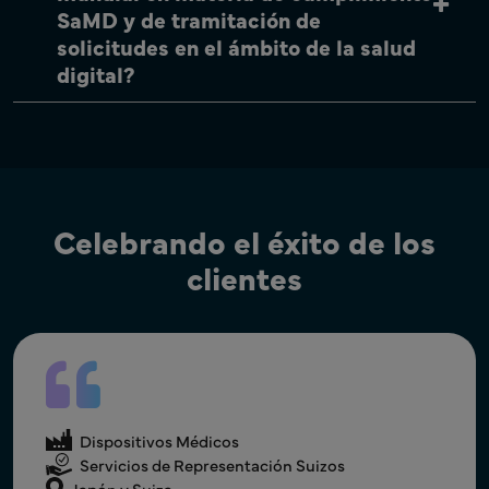
SaMD y de tramitación de
solicitudes en el ámbito de la salud
digital?
Celebrando el éxito de los
clientes
Dispositivos Médicos
Apoyo UKRP
Dispositivos Médicos
Dispositivos Médicos
Reino Unido
Registro y soporte de LR
Global
Servicios de Representación Suizos
Japón y Suiza