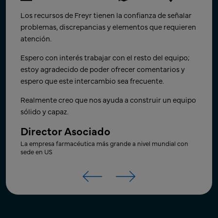
Muchas gracias por trabajar en esto y por darles
¡Enhorabuena a todos por el brillante trabajo en
Los recursos de Freyr tienen la confianza de señalar
prioridad. Su ayuda es realmente apreciada.
equipo! Solos, podemos hacer muy poco; juntos,
problemas, discrepancias y elementos que requieren
podemos hacer mucho.
atención.
Gerente de Producto.
Espero con interés el próximo hito y la colaboración
Espero con interés trabajar con el resto del equipo;
Empresa farmacéutica de genéricos global con sede en
Canadá
en nuevos proyectos en el futuro.
estoy agradecido de poder ofrecer comentarios y
espero que este intercambio sea frecuente.
Vicepresidente Senior - I+D (Forma
Farmacéutica Terminada).
Realmente creo que nos ayuda a construir un equipo
sólido y capaz.
Empresa CRO con sede en US que se enfoca en la ciencia e
ingeniería de materiales para el desarrollo de fármacos
Director Asociado
La empresa farmacéutica más grande a nivel mundial con
sede en US
Productos medicinales
Artwork
EE. UU.
Productos medicinales
Artwork
Canadá