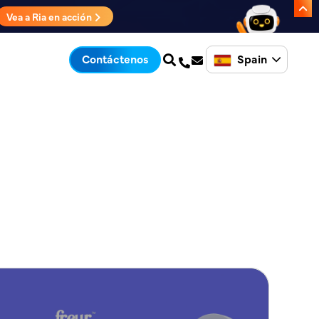
Vea a Ria en acción
Spain
Contáctenos