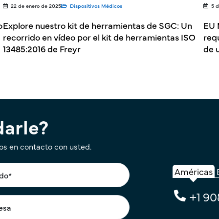
22 de enero de 2025
Dispositivos Médicos
5 d
o
Explore nuestro kit de herramientas de SGC: Un
EU 
recorrido en vídeo por el kit de herramientas ISO
req
13485:2016 de Freyr
de 
arle?
os en contacto con usted.
Américas
+1 90