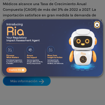
Médicos alcance una Tasa de Crecimiento Anual
Compuesta (CAGR) de más del 3% de 2022 a 2027. La
importación satisface en gran medida la demanda de
Dispositivos Médicos en Egipto, dada la producción local
×
relativamente baja. Cabe destacar que el mercado
egipcio de Dispositivos Médicos es el segundo más
grande de la región de Oriente Medio y África del Norte
(MENA). Esta descripción general explora aspectos clave
del proceso de registro egipcio, ofreciendo información
sobre el marco reglamentario y los requisitos para llevar
Dispositivos Médicos innovadores a la vanguardia del
sector sanitario de Egipto.
Más información