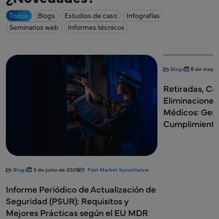
Todos
Blogs
Estudios de caso
Infografías
Seminarios web
Informes técnicos
Blogs
8 de mayo 
Retiradas, Co
Eliminaciones 
Médicos: Gest
Cumplimiento
Blogs
3 de junio de 2026
Post Market Surveillance
Informe Periódico de Actualización de
Seguridad (PSUR): Requisitos y
Mejores Prácticas según el EU MDR