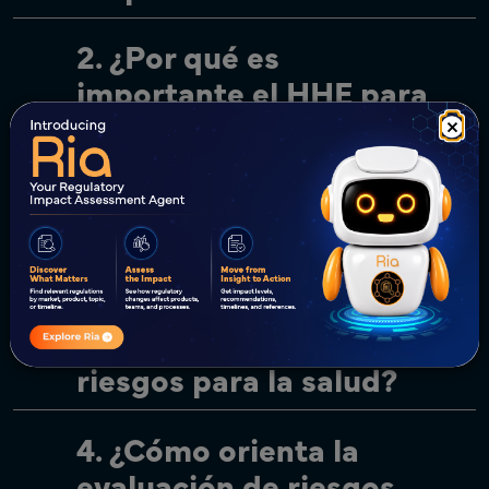
2. ¿Por qué es
importante el HHE para
la vigilancia
×
poscomercialización
(PMS)?
3. ¿Qué datos son
necesarios para realizar
una evaluación de
riesgos para la salud?
4. ¿Cómo orienta la
evaluación de riesgos