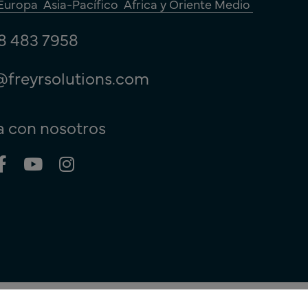
Europa
Asia-Pacífico
África y Oriente Medio
8 483 7958
@freyrsolutions.com
 con nosotros