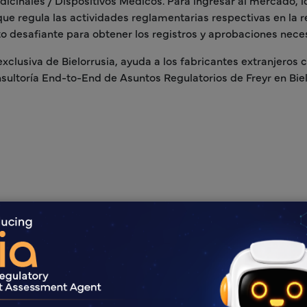
icinales / Dispositivos Médicos. Para ingresar al mercado, 
que regula las actividades reglamentarias respectivas en la re
o desafiante para obtener los registros y aprobaciones neces
clusiva de Bielorrusia, ayuda a los fabricantes extranjeros 
sultoría End-to-End de Asuntos Regulatorios de Freyr en Biel
Ventajas de 