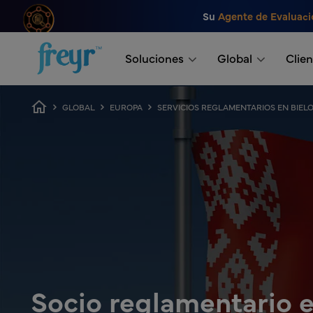
Saltar al contenido principal
Su
Agente de Evaluaci
.
Soluciones
Global
Clien
Ruta de navegación
GLOBAL
EUROPA
SERVICIOS REGLAMENTARIOS EN BIEL
Socio reglamentario e