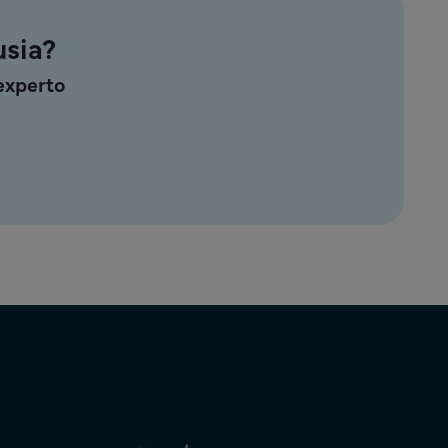
usia?
experto