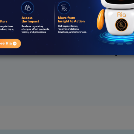
Equipo experto en asu
en RA
Enfoque proactivo y c
Respuestas rápidas y 
Mantenerse al día con 
directrices reglament