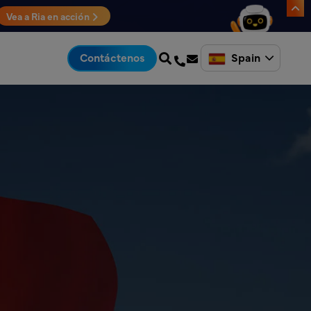
Vea a Ria en acción
Spain
Contáctenos