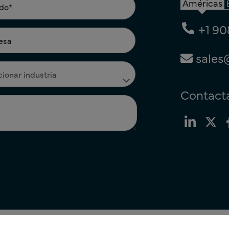
Américas
+1 90
sales
Contacta