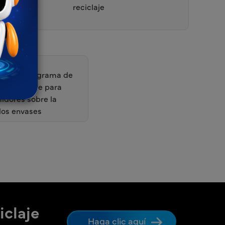
reciclaje
Unido:
programa de
en el envase para
idores sobre la
 los envases
iclaje
Haga clic aquí