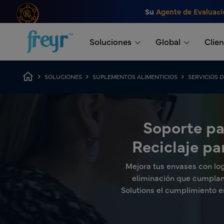
Saltar al contenido principal
Su
Agente de Evaluaci
.
Soluciones
Global
Clien
Ruta de navegación
SOLUCIONES
SUPLEMENTOS ALIMENTICIOS
SERVICIOS 
Soporte pa
Reciclaje p
Mejora tus envases con log
eliminación que cumplan 
Solutions el cumplimiento e