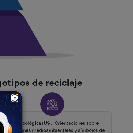
otipos de reciclaje
×
Guías ecológicasUS .:
Orientaciones sobre
declaraciones medioambientales y símbolos de