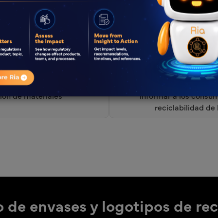
a
estandarizados para la eliminación de envases
 la economía circular de
Sistema OPRL del Reino 
 reciclaje y requisitos de
etiquetas de reciclaje 
ción de materiales
informar a los consum
reciclabilidad de
 de envases y logotipos de rec