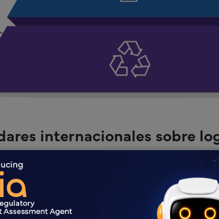
ares internacionales sobre log
Marco de sostenibilidad de APCO Packaging
de Australia:
logotipos de reciclaje