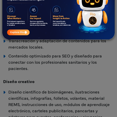
Curación de contenido
Seleccionar y organizar materiales promocionales
para diversos canales de marketing, como sitios web,
folletos, redes sociales y campañas de correo
electrónico.
Transcreación y adaptación de contenidos para los
mercados locales.
Contenido optimizado para SEO y diseñado para
conectar con los profesionales sanitarios y los
pacientes.
Diseño creativo
Diseño científico de bioimágenes, ilustraciones
científicas, infografías, folletos, volantes, material
REMS, instrucciones de uso, módulos de aprendizaje
electrónico, carteles publicitarios, pancartas y
pósteres para eventos, conferencias y simposios.