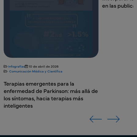
Equipo de Desarrollo de Negocio,
en las publica
mercado FDF RoW
mercado FDF RoW
Director de clientes, Asuntos
Empresa farmacéutica y biotecnológica multinacional con
Regulatorios
Empresa farmacéutica y biotecnológica multinacional con
sede en India
sede en India
Empresa farmacéutica dedicada a la salud animal a nivel
mundial
Infografías
10 de abril de 2026
Comunicación Médica y Científica
Terapias emergentes para la
enfermedad de Parkinson: más allá de
los síntomas, hacia terapias más
inteligentes