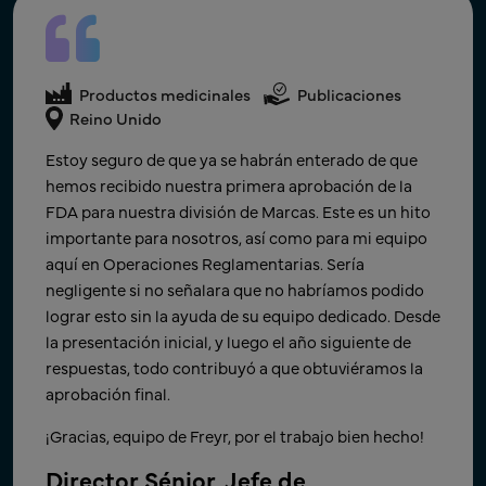
Productos medicinales
Productos medicinales
Productos medicinales
Publicaciones
Asuntos Regulatorios
EE. UU.
Asuntos Regulatorios
India
Reino Unido
¡Se ha recibido el acuse de recibo de la ANDA!
Gracias por el apoyo oportuno durante el fin de
Estoy seguro de que ya se habrán enterado de que
Muchas gracias por su arduo trabajo, paciencia y
semana, lo que nos permitió volver a presentar
hemos recibido nuestra primera aprobación de la
apoyo a nuestra labor durante los últimos meses.
rápidamente después de ser notificados. Esto
FDA para nuestra división de Marcas. Este es un hito
Estamos encantados de haber podido cumplir con el
demuestra continuamente el compromiso de Freyr
importante para nosotros, así como para mi equipo
plazo y alcanzar un objetivo corporativo importante
con los hitos de nuestra empresa.
aquí en Operaciones Reglamentarias. Sería
de nuestra joven empresa. ​
negligente si no señalara que no habríamos podido
Director - Asuntos Regulatorios
lograr esto sin la ayuda de su equipo dedicado. Desde
Globales – Operaciones
Gracias de nuevo, ¡y esperamos trabajar con su
la presentación inicial, y luego el año siguiente de
equipo en el próximo proyecto!
Empresa farmacéutica de genéricos líder a nivel mundial con
respuestas, todo contribuyó a que obtuviéramos la
sede en India
Director Sénior de Desarrollo de
aprobación final.
Negocio y Producto​
¡Gracias, equipo de Freyr, por el trabajo bien hecho!
Empresa farmacéutica innovadora líder con sede en US​
Director Sénior, Jefe de