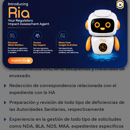
×
Experiencia en la redacción y registro de todo tipo de
formas farmacéuticas y medicamentos de categoría
terapéutica.
Experiencia en la gestión del registro de todo tipo de
productos, como medicamentos innovadores,
productos biológicos y biosimilares, medicamentos
genéricos, combinaciones de fármacos,
medicamentos combinados fármaco-dispositivo,
medicamentos OTC, APIs, excipientes y materiales de
envasado.
Redacción de correspondencia relacionada con el
expediente con la HA
Preparación y revisión de todo tipo de deficiencias de
las Autoridades Sanitarias, respectivamente
Experiencia en la gestión de todo tipo de solicitudes
como NDA, BLA, NDS, MAA, expedientes específicos