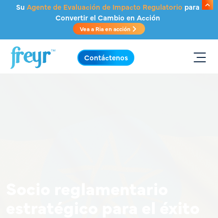
Saltar al contenido principal
Su
Agente de Evaluación de Impacto Regulatorio
para
Convertir el Cambio en Acción
Vea a Ria en acción
.
Contáctenos
Socio reglamentario
estratégico para el éxito