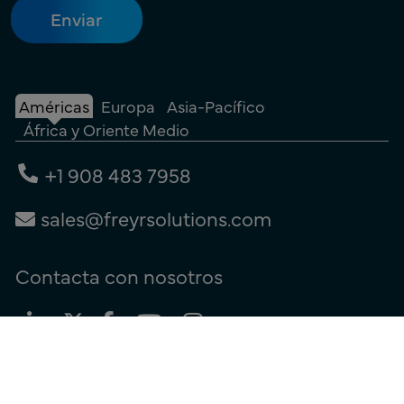
Américas
Europa
Asia-Pacífico
África y Oriente Medio
+1 908 483 7958
sales@freyrsolutions.com
Contacta con nosotros
Términos de uso
|
Política de privacidad
|
Política de cookies