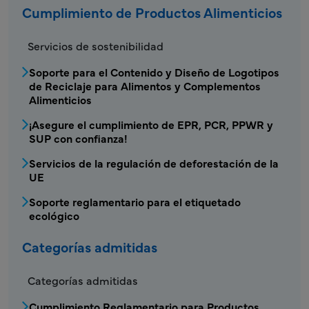
Cumplimiento de Productos Alimenticios
FDS - Menú de Cumplimiento de Productos A
Servicios de sostenibilidad
Soporte para el Contenido y Diseño de Logotipos
de Reciclaje para Alimentos y Complementos
Alimenticios
¡Asegure el cumplimiento de EPR, PCR, PPWR y
SUP con confianza!
Servicios de la regulación de deforestación de la
UE
Soporte reglamentario para el etiquetado
ecológico
Categorías admitidas
Categorías admitidas
Cumplimiento Reglamentario para Productos