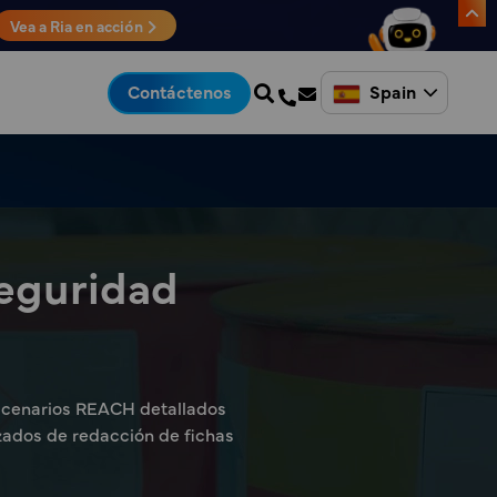
Vea a Ria en acción
Spain
Contáctenos
Seguridad
escenarios REACH detallados
izados de redacción de fichas