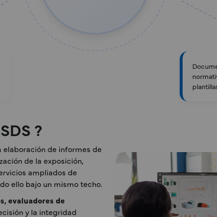
Documen
normati
plantil
eSDS ?
a elaboración de informes de
zación de la exposición,
ervicios ampliados de
odo ello bajo un mismo techo.
s, evaluadores de
ecisión y la integridad