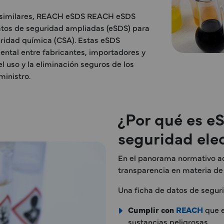
 similares, REACH eSDS REACH eSDS
datos de seguridad ampliadas (eSDS) para
uridad química (CSA). Estas eSDS
ntal entre fabricantes, importadores y
l uso y la eliminación seguros de los
ministro.
¿Por qué es e
seguridad elec
En el panorama normativo act
transparencia en materia de 
Una ficha de datos de segur
Cumplir con
REACH
que e
sustancias peligrosas.