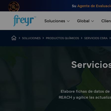
Saltar al contenido principal
Su
Agente de Evaluaci
.
Soluciones
Global
Clien
Ruta de navegación
SOLUCIONES
PRODUCTOS QUÍMICOS
SERVICIOS CSRA
Servicio
Elabore fichas de datos de
REACH y agilice las actualiz