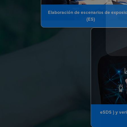
Elaboración de escenarios de exposi
(ES)
eSDS ) y ver