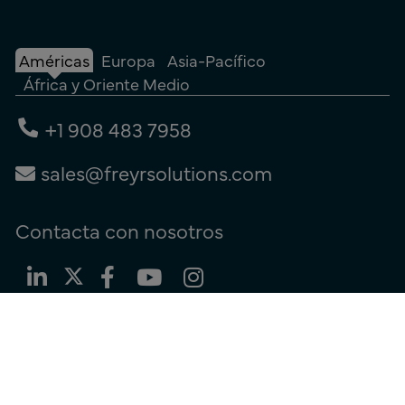
Américas
Europa
Asia-Pacífico
África y Oriente Medio
+1 908 483 7958
sales@freyrsolutions.com
Contacta con nosotros
Términos de uso
|
Política de privacidad
|
Política de cookies
© Copyright 2026
Freyr.
Todos los derechos reservados.