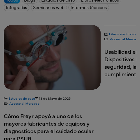
Infografías
Seminarios web
Informes técnicos
Libros electrónicos
5 de mayo de 2025
Estudios de caso
Acceso al Mercado
Acceso al Mercado
Usabilidad en el desarrollo de
Cómo Freyr ay
Dispositivos Médicos: Garantizando la
US a obtener 
seguridad, la eficiencia y el
etiqueta priv
cumplimiento