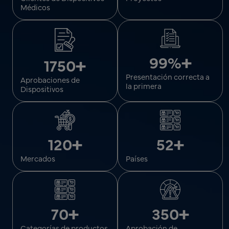
Médicos
+
99%
+
1750
Presentación correcta a
Aprobaciones de
la primera
Dispositivos
+
+
52
120
Países
Mercados
+
+
70
350
Categorías de productos
Aprobación de