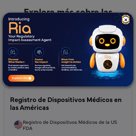
Explore más sobre las
capacidades de Freyr en
×
relación con
Operando en todos los continentes, Freyr Solutions ha
establecido una sólida presencia global. Con experiencia
regional y un profundo conocimiento de las regulaciones
locales, ofrecemos soluciones personalizadas en
mercados clave de todo el mundo.
Registro de Dispositivos Médicos en
las Américas
Registro de Dispositivos Médicos de la US
FDA