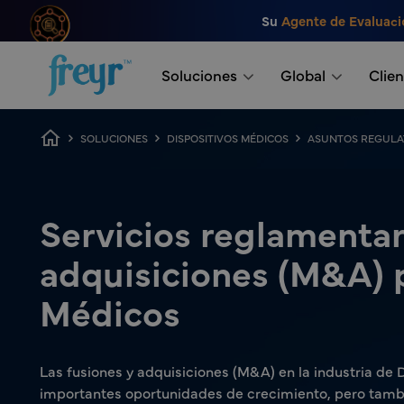
Saltar al contenido principal
Su
Agente de Evaluaci
.
Soluciones
Global
Clien
Ruta de navegación
SOLUCIONES
DISPOSITIVOS MÉDICOS
ASUNTOS REGULA
Servicios reglamentar
adquisiciones (M&A) 
Médicos
Las fusiones y adquisiciones (M&A) en la industria de
importantes oportunidades de crecimiento, pero tamb