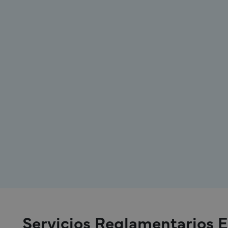
Alinear los sistemas de gestión de calidad,
los procesos de gestión de reclamaciones
y las obligaciones de notificación de
vigilancia tras la adquisición para asegurar
la continuidad del cumplimiento
reglamentario y la preparación para
auditorías en los marcos de la FDA, EU
MDR e ISO 13485.
Servicios Reglamentarios 