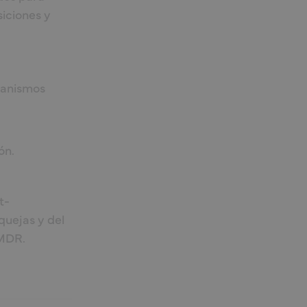
siciones y
.
rganismos
ón.
t-
quejas y del
 MDR.