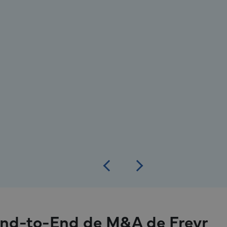
de Vía Reglamentaria
Apoyar las adquisiciones que implican
dispositivos innovadores, SaMD,
tecnologías impulsadas por IA y productos
combinados mediante la evaluación de la
vía reglamentaria, el análisis de brechas en
la evidencia clínica y el desarrollo de una
estrategia de cumplimiento global.
End-to-End de M&A de Freyr