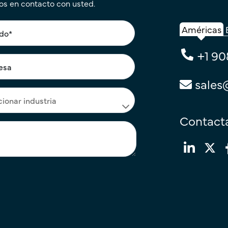
os en contacto con usted.
Américas
+1 90
sales
Contacta