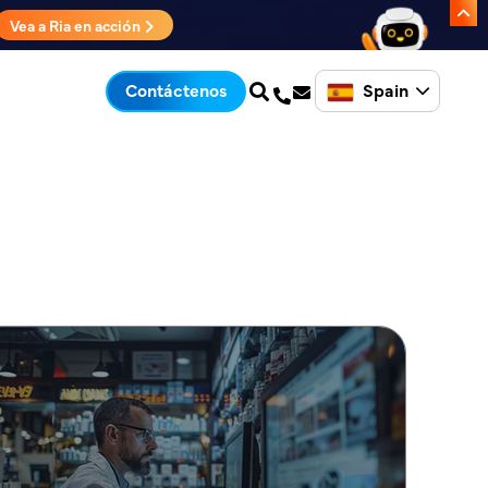
Vea a Ria en acción
Spain
Contáctenos