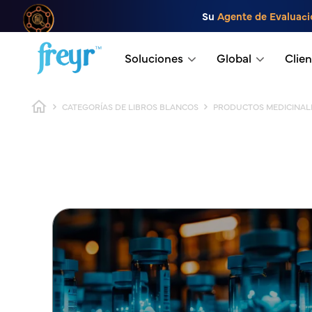
Saltar al contenido principal
Su
Agente de Evaluaci
.
Soluciones
Global
Clien
Ruta de navegación
CATEGORÍAS DE LIBROS BLANCOS
PRODUCTOS MEDICINAL