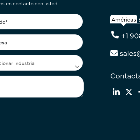
os en contacto con usted.
Américas
+1 90
sales
Contacta