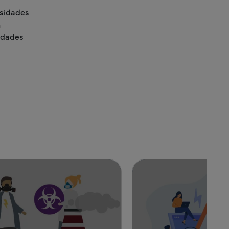
esidades
n
idades