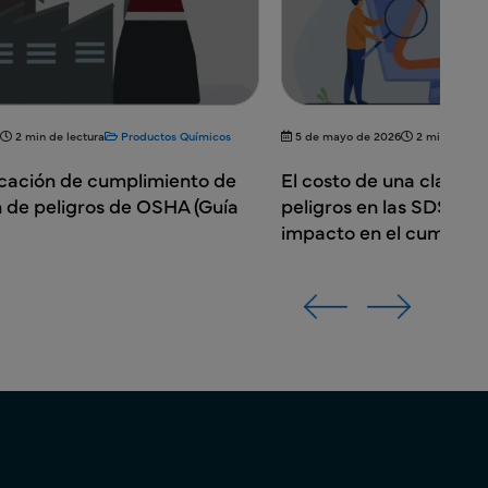
2 min de lectura
Productos Químicos
5 de mayo de 2026
2 min de lec
ficación de cumplimiento de
El costo de una clasifi
 de peligros de OSHA (Guía
peligros en las SDS: Ri
impacto en el cumplim