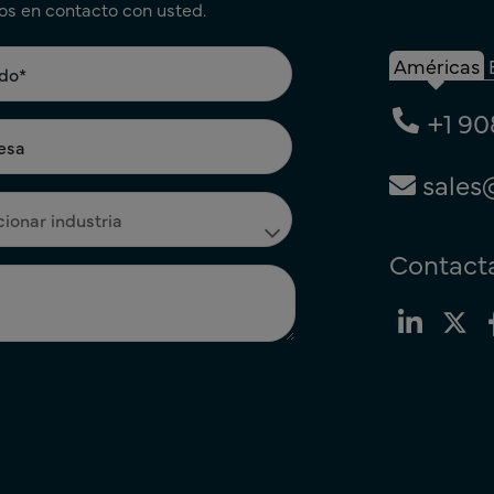
os en contacto con usted.
Américas
+1 90
sales
Contacta