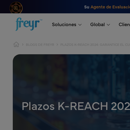
Saltar al contenido principal
Su
Agente de Evaluaci
.
Soluciones
Global
Clien
Ruta de navegación
BLOGS DE FREYR
PLAZOS K-REACH 2024: GARANTICE EL C
Plazos K-REACH 2024