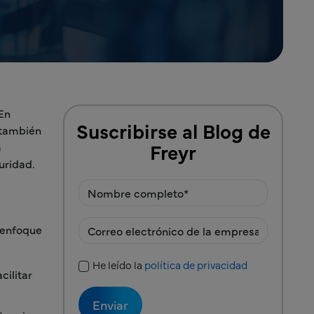
 En
Suscribirse al Blog de
 también
Freyr
a
uridad.
 enfoque
He leído la
política de privacidad
Política de privacidad
cilitar