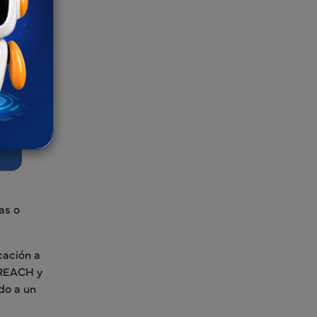
as o
cación a
K-REACH y
do a un