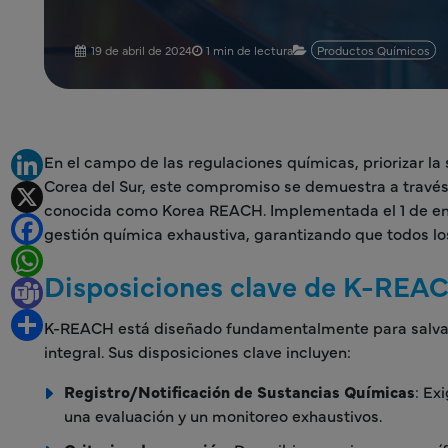
19 de abril de 2024
1 min de lectura
Productos Químicos
En el campo de las regulaciones químicas, priorizar la
LinkedIn
Corea del Sur, este compromiso se demuestra a través
X
conocida como Korea REACH. Implementada el 1 de ener
Facebook
gestión química exhaustiva, garantizando que todos l
WhatsApp
Disposiciones clave de K-REA
Teams
Share
K-REACH está diseñado fundamentalmente para salvagu
integral. Sus disposiciones clave incluyen:
Registro/Notificación de Sustancias Químicas
: Ex
una evaluación y un monitoreo exhaustivos.