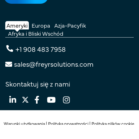
Ameryki
Europa
Azja-Pacyfik
Afryka i Bliski Wschód
+1 908 483 7958
sales@freyrsolutions.com
Skontaktuj się z nami
Warunki użytkowania
|
Polityka prywatności
|
Polityka plików cookie
© Prawa autorskie 2026
Freyr.
Wszelkie prawa zastrzeżone.