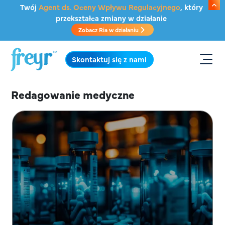
Przejdź do głównej treści
Twój
Agent ds. Oceny Wpływu Regulacyjnego
, który
przekształca zmiany w działanie
Zobacz Ria w działaniu
.
Skontaktuj się z nami
Redagowanie medyczne