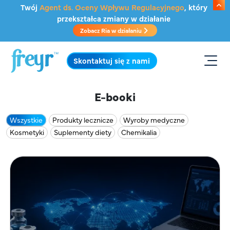
Przejdź do głównej treści
Twój
Agent ds. Oceny Wpływu Regulacyjnego
, który
przekształca zmiany w działanie
Zobacz Ria w działaniu
.
Skontaktuj się z nami
E-booki
Wszystkie
Produkty lecznicze
Wyroby medyczne
Kosmetyki
Suplementy diety
Chemikalia