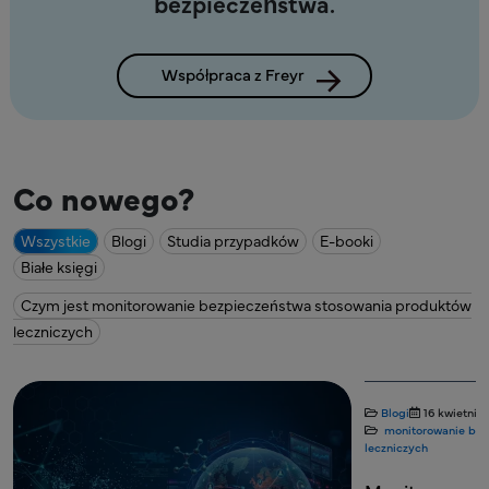
bezpieczeństwa.
Współpraca z Freyr
Co nowego?
Wszystkie
Blogi
Studia przypadków
E-booki
Białe księgi
Czym jest monitorowanie bezpieczeństwa stosowania produktów
leczniczych
Blogi
16 kwietnia
monitorowanie bez
leczniczych