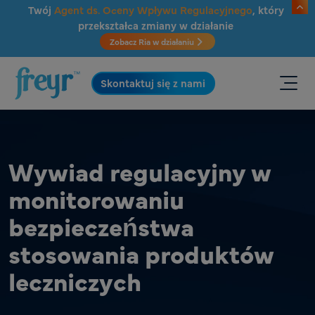
Przejdź do głównej treści
Twój
Agent ds. Oceny Wpływu Regulacyjnego
, który
przekształca zmiany w działanie
Zobacz Ria w działaniu
.
Skontaktuj się z nami
Wywiad regulacyjny w
monitorowaniu
bezpieczeństwa
stosowania produktów
leczniczych