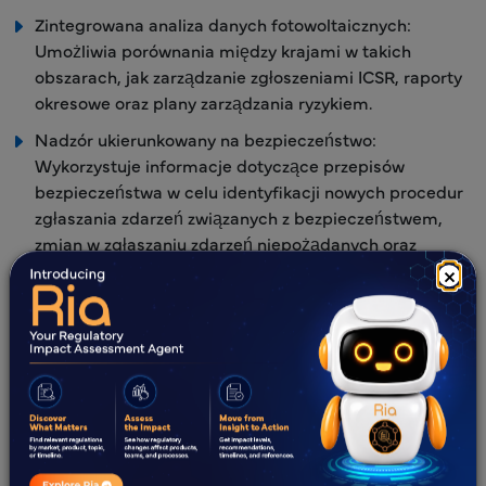
Zintegrowana analiza danych fotowoltaicznych:
Umożliwia porównania między krajami w takich
obszarach, jak zarządzanie zgłoszeniami ICSR, raporty
okresowe oraz plany zarządzania ryzykiem.
Nadzór ukierunkowany na bezpieczeństwo:
Wykorzystuje informacje dotyczące przepisów
bezpieczeństwa w celu identyfikacji nowych procedur
zgłaszania zdarzeń związanych z bezpieczeństwem,
zmian w zgłaszaniu zdarzeń niepożądanych oraz
monitorowanie bezpieczeństwa stosowania produktów
×
leczniczych nigdy nie tłumacz jako system
fotowoltaiczny – monitorowanie bezpieczeństwa
stosowania produktów leczniczych nigdy nie tłumacz
jako system fotowoltaiczny „wymogi monitorowanie
bezpieczeństwa stosowania produktów leczniczych
nigdy nie tłumacz jako system fotowoltaiczny ”.
Specjalistyczna wiedza w zakresie lokalnych