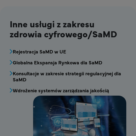
Inne usługi z zakresu
zdrowia cyfrowego/SaMD
MDV - Blok menu usług zdrowia cyfrowego
Rejestracja SaMD w UE
Globalna Ekspansja Rynkowa dla SaMD
Konsultacje w zakresie strategii regulacyjnej dla
SaMD
Wdrożenie systemów zarządzania jakością