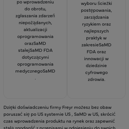
po wprowadzeniu
wyboru ścieżki
do obrotu,
postępowania,
zgłaszania zdarzeń
zarządzania
niepożądanych,
ryzykiem oraz
aktualizacji
najlepszych
oprogramowania
praktyk w
orazSaMD
zakresieSaMD
stałejSaMD FDA
FDA oraz
dotyczącymi
innowacji w
oprogramowania
dziedzinie
medycznegoSaMD
cyfrowego
.
zdrowia.
Dzięki doświadczeniu firmy Freyr możesz bez obaw
poruszać się po US systemie US , SaMD w US, skrócić
czas wprowadzenia produktu na rynek oraz zapewnić
stałą zgodność z przepisami w odniesieniu do swoich