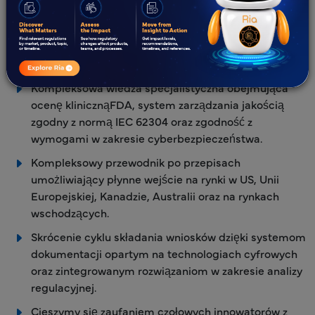
Sprawdzona wydajność potwierdzona ponad 150
globalnymiSaMD FDA dla oprogramowania
medycznego (SaMD , w tym dla rozwiązań wysokiego
ryzyka oraz opartych na sztucznej inteligencji.
Kompleksowa wiedza specjalistyczna obejmująca
ocenę klinicznąFDA, system zarządzania jakością
zgodny z normą IEC 62304 oraz zgodność z
wymogami w zakresie cyberbezpieczeństwa.
Kompleksowy przewodnik po przepisach
umożliwiający płynne wejście na rynki w US, Unii
Europejskiej, Kanadzie, Australii oraz na rynkach
wschodzących.
Skrócenie cyklu składania wniosków dzięki systemom
dokumentacji opartym na technologiach cyfrowych
oraz zintegrowanym rozwiązaniom w zakresie analizy
regulacyjnej.
Cieszymy się zaufaniem czołowych innowatorów z