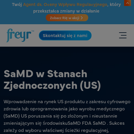
Przejdź do głównej treści
Twój
Agent ds. Oceny Wpływu Regulacyjnego
, który
przekształca zmiany w działanie
Zobacz Rię w akcji
.
Skontaktuj się z nami
SaMD w Stanach
Zjednoczonych (US)
Wprowadzenie na rynek US produktu z zakresu cyfrowego
zdrowia lub oprogramowania jako wyrobu medycznego
(SaMD) US poruszania się po złożonym i nieustannie
zmieniającym się środowiskuSaMD FDA SaMD . Sukces
zależy od wyboru właściwej ścieżki regulacyjnej,