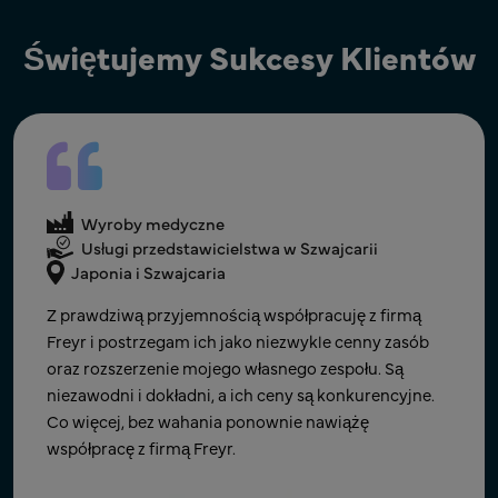
Świętujemy Sukcesy Klientów
Wyroby medyczne
Wsparcie UKRP
Wyroby medyczne
Wyroby medyczne
Wielka Brytania
Wsparcie w zakresie rejestracji i LR
Globalnie
Usługi przedstawicielstwa w Szwajcarii
Japonia i Szwajcaria
FREYR wspierał nas w rejestracji kilku produktów na
Freyr okazał się niezastąpionym partnerem w
rynku brytyjskim. Zawsze szybko odpowiadali, byli
Z prawdziwą przyjemnością współpracuję z firmą
osiąganiu szybkiej globalnej skalowalności dla naszej
uważni na nasze potrzeby i stanowili doskonałe
Freyr i postrzegam ich jako niezwykle cenny zasób
działalności w zakresie oprogramowania jako
źródło informacji oraz wsparcia regulacyjnego. Cena
oraz rozszerzenie mojego własnego zespołu. Są
wyrobu medycznego (SaMD). Jako startup, zdobycie
jest rozsądna w porównaniu z innymi podobnymi
niezawodni i dokładni, a ich ceny są konkurencyjne.
wiedzy specjalistycznej w zakresie światowych
dostawcami usług. Szczególnie doceniamy
Co więcej, bez wahania ponownie nawiążę
przepisów jest zbyt kosztowne. Konkurencyjne ceny
spersonalizowane kwartalne i roczne raporty o
współpracę z firmą Freyr.
Freyr i dostosowane usługi pozwoliły nam uzyskać tę
statusie, które dostarcza Freyr. Kiedy zwracamy się
wiedzę za ułamek kosztów pełnoetatowych zasobów.