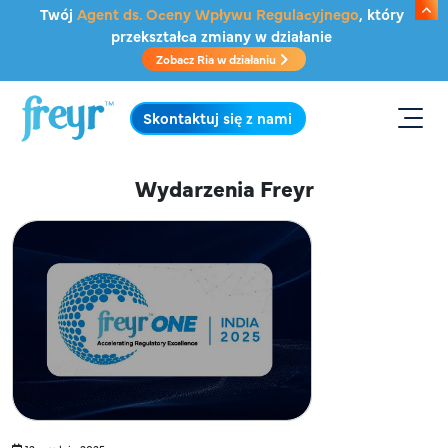
Przejdź do głównej treści
Twój
Agent ds. Oceny Wpływu Regulacyjnego
, który
przekształca zmiany w działanie
Zobacz Ria w działaniu
.
Skontaktuj się z nami
Wydarzenia Freyr