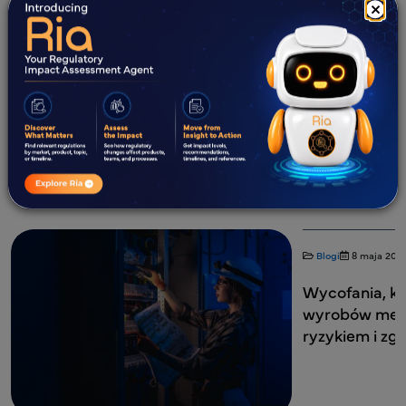
języku lokalnym.
×
Co nowego?
Wszystkie
Blogi
Studia przypadków
Infografiki
Webinary
Białe księgi
Blogi
8 maja 202
Wycofania, ko
wyrobów medy
ryzykiem i zg