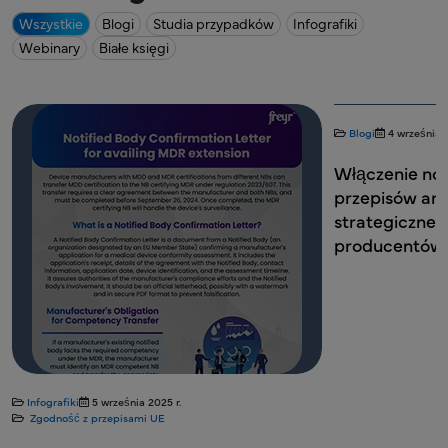
Wszystkie
Blogi
Studia przypadków
Infografiki
Webinary
Białe księgi
Blogi
4 września 2025 r.
Zgodność z przepisami UE
Blogi
3 września 2
Włączenie normy ISO 13485:2016 do
Poradnik do
przepisów amerykańskich:
rozporządzen
strategiczne posunięcie dla
wejścia na ry
producentów wyrobów medycznych