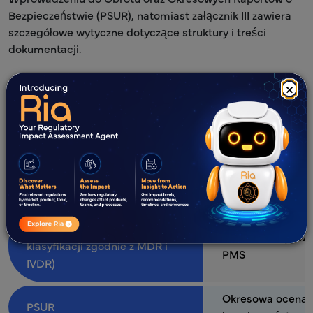
Bezpieczeństwie (PSUR), natomiast załącznik III zawiera
szczegółowe wytyczne dotyczące struktury i treści
dokumentacji.
×
Dokument
Cel
Określa metodolo
Plan PMS (PMSP)
gromadzenia i oc
danych
Raport PMS (oparty na
Podsumowuje wyn
klasyfikacji zgodnie z MDR i
PMS
IVDR)
Okresowa ocena
PSUR