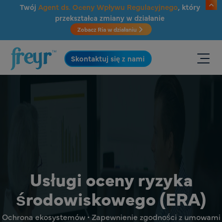
Przejdź do głównej treści
Twój
Agent ds. Oceny Wpływu Regulacyjnego
, który
przekształca zmiany w działanie
Zobacz Ria w działaniu
.
Skontaktuj się z nami
Usługi oceny ryzyka
środowiskowego (ERA)
Ochrona ekosystemów • Zapewnienie zgodności z umowami