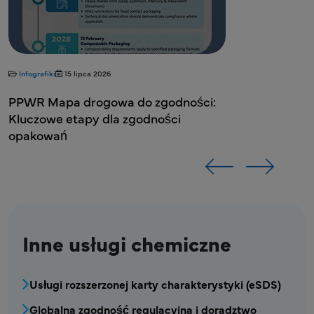
Tygrus LLC (AMR)
Poonam Dharman
Artwork ds. opakowań i Artwork , Lipton – herbaty i napary
Inne usługi chemiczne
CSRA - menu Chemikalia service1
Usługi rozszerzonej karty charakterystyki (eSDS)
Globalna zgodność regulacyjna i doradztwo