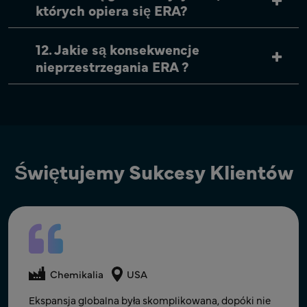
których opiera się ERA?
12. Jakie są konsekwencje
nieprzestrzegania ERA ?
Świętujemy Sukcesy Klientów
Chemikalia
Zgodność produktu
Chemikalia
Holandia
Chemikalia
USA
Globalnie
Współpraca z firmą Freyr pozwoliła nam pozbyć się
Ekspansja globalna była skomplikowana, dopóki nie