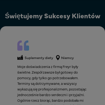
Świętujemy Sukcesy Klientów
Suplementy diety
Suplementy diety
Holandia
Suplementy diety
Niemcy
Freyr przekroczył nasze oczekiwania,
Współpraca z firmą Freyr pozwoliła nam
Moje doświadczenia z firmą Freyr były
zapewniając bezproblemową i sprawną
pozbyć się części obaw i obciążenia
świetne. Zespół zawsze był gotowy do
rejestrację produktów w UE. Ich zespół był
związanego z przestrzeganiem
pomocy, gdy tylko go potrzebowałem.
profesjonalny, szybko reagował i zawsze był
skomplikowanych przepisów dotyczących
Terminy są dotrzymywane, a wszyscy
gotowy udzielić wyjaśnień, gdy było to
opakowań oraz nieustannie zmieniających
wykazują się profesjonalizmem, pozostając
potrzebne. Dzięki temu możemy teraz z
się wymagań i sytuacji rynkowej. Teraz
jednocześnie bardzo serdeczni i przyjaźni.
pewnością działać w pięciu krajach UE z
mamy pewność, że pozostając w kontakcie
Ogólnie rzecz biorąc, bardzo podobała mi