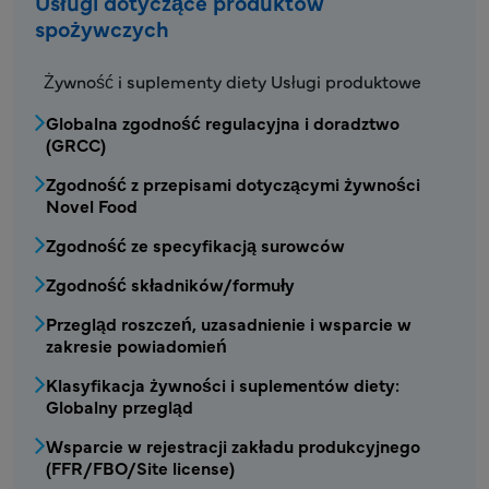
Usługi dotyczące produktów
spożywczych
FDS – Menu usług dla produktów spożywczy
Żywność i suplementy diety Usługi produktowe
Globalna zgodność regulacyjna i doradztwo
(GRCC)
Zgodność z przepisami dotyczącymi żywności
Novel Food
Zgodność ze specyfikacją surowców
Zgodność składników/formuły
Przegląd roszczeń, uzasadnienie i wsparcie w
zakresie powiadomień
Klasyfikacja żywności i suplementów diety:
Globalny przegląd
Wsparcie w rejestracji zakładu produkcyjnego
(FFR/FBO/Site license)