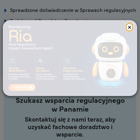
Sprawdzone doświadczenie w Sprawach regulacyjnych
End-to-end Doradztwo Regulacyjne
×
Ustrukturyzowane i efektywne kosztowo podejście w
celu zapewnienia szybkiego wprowadzenia na rynek
Krótsze czasy realizacji.
Szukasz wsparcia regulacyjnego
w Panamie
Skontaktuj się z nami teraz, aby
uzyskać fachowe doradztwo i
wsparcie.