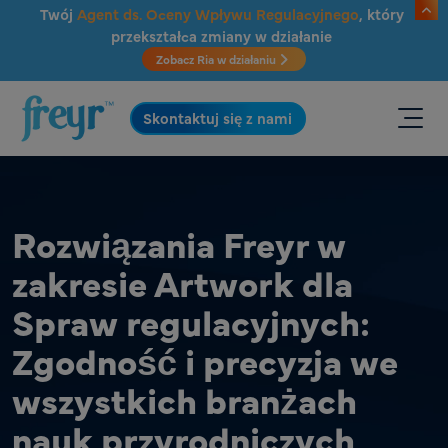
Przejdź do głównej treści
Twój
Agent ds. Oceny Wpływu Regulacyjnego
, który
przekształca zmiany w działanie
Zobacz Ria w działaniu
.
Skontaktuj się z nami
Rozwiązania Freyr w
zakresie Artwork dla
Spraw regulacyjnych:
Zgodność i precyzja we
wszystkich branżach
nauk przyrodniczych