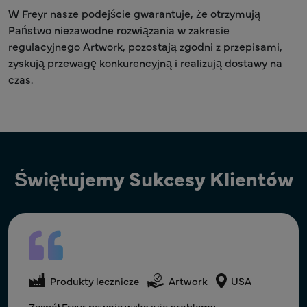
W Freyr nasze podejście gwarantuje, że otrzymują
Państwo niezawodne rozwiązania w zakresie
regulacyjnego Artwork, pozostają zgodni z przepisami,
zyskują przewagę konkurencyjną i realizują dostawy na
czas.
Świętujemy Sukcesy Klientów
Produkty lecznicze
Artwork
Kanada
Produkty lecznicze
Artwork
USA
Produkty lecznicze
Artwork
USA
Bardzo dziękuję za pracę nad tymi kwestiami i
Wielkie uznanie dla Was wszystkich za wspaniałą
Zespół Freyr pewnie wskazuje problemy,