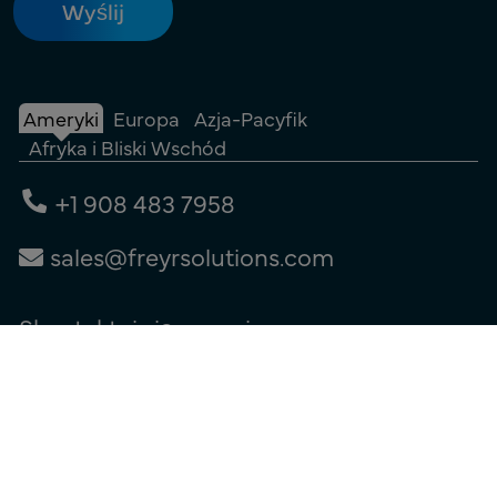
Ameryki
Europa
Azja-Pacyfik
Afryka i Bliski Wschód
+1 908 483 7958
sales@freyrsolutions.com
Skontaktuj się z nami
Warunki użytkowania
|
Polityka prywatności
|
Polityka plików cookie