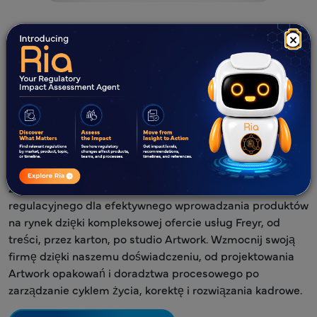
×
Dlaczego Artwork regulacyjne
jest ważne w różnych
branżach?
Wyroby
Dobra
Farmaceutyki
medyczne
konsumpcyjne
Zapewnij płynną zgodność w obszarze Artwork
regulacyjnego dla efektywnego wprowadzania produktów
na rynek dzięki kompleksowej ofercie usług Freyr, od
treści, przez karton, po studio Artwork. Wzmocnij swoją
firmę dzięki naszemu doświadczeniu, od projektowania
Artwork opakowań i doradztwa procesowego po
zarządzanie cyklem życia, korektę i rozwiązania kadrowe.