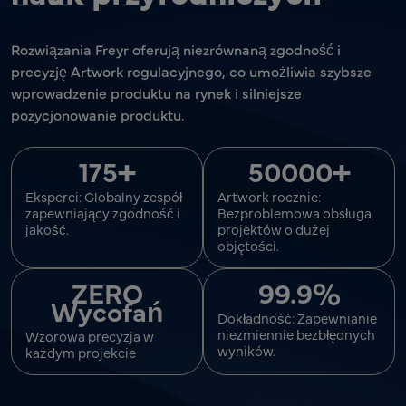
Rozwiązania Freyr oferują niezrównaną zgodność i
precyzję Artwork regulacyjnego, co umożliwia szybsze
wprowadzenie produktu na rynek i silniejsze
pozycjonowanie produktu.
+
+
175
50000
Eksperci: Globalny zespół
Artwork rocznie:
zapewniający zgodność i
Bezproblemowa obsługa
jakość.
projektów o dużej
objętości.
%
ZERO
99.9
Wycofań
Dokładność: Zapewnianie
niezmiennie bezbłędnych
Wzorowa precyzja w
wyników.
każdym projekcie