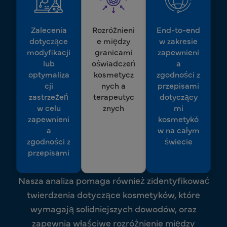
Zalecenia
Rozróżnieni
End-to-end
dotyczące
e między
w zakresie
modyfikacji
granicami
zapewnieni
lub
oświadczeń
a
optymaliza
kosmetycz
zgodności z
cji
nych a
przepisami
zastrzeżeń
terapeutyc
dotyczący
w celu
znych
mi
zapewnieni
kosmetykó
a
w na całym
zgodności z
świecie
przepisami
Nasza analiza pomaga również zidentyfikować
twierdzenia dotyczące kosmetyków, które
wymagają solidniejszych dowodów, oraz
zapewnia właściwe rozróżnienie między