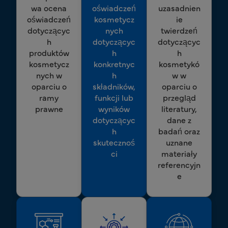
wa ocena
oświadczeń
uzasadnien
oświadczeń
kosmetycz
ie
dotyczącyc
nych
twierdzeń
h
dotyczącyc
dotyczącyc
produktów
h
h
kosmetycz
konkretnyc
kosmetykó
nych w
h
w w
oparciu o
składników,
oparciu o
ramy
funkcji lub
przegląd
prawne
wyników
literatury,
dotyczącyc
dane z
h
badań oraz
skutecznoś
uznane
ci
materiały
referencyjn
e