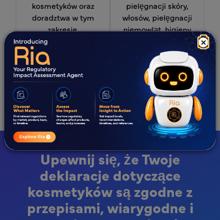
kosmetyków oraz
pielęgnacji skóry,
doradztwa w tym
włosów, pielęgnacji
zakresie.
niemowląt, higieny
jamy ustnej oraz
×
innych kategorii
kosmetycznych
Upewnij się, że Twoje
deklaracje dotyczące
kosmetyków są zgodne z
przepisami, wiarygodne i