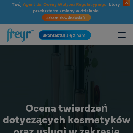
Przejdź do głównej treści
Twój
Agent ds. Oceny Wpływu Regulacyjnego
, który
przekształca zmiany w działanie
Zobacz Ria w działaniu
.
Skontaktuj się z nami
Ocena twierdzeń
dotyczących kosmetyków
oraz usługi w zakresie