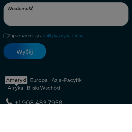
Zapoznałem się z
polityką prywatności
Ameryki
Europa
Azja-Pacyfik
Afryka i Bliski Wschód
+1 908 483 7958
sales@freyrsolutions.com