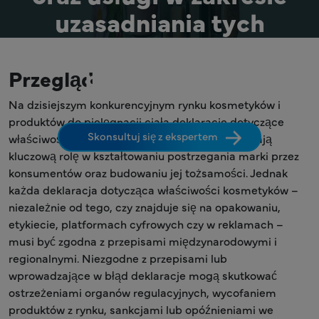
uzasadniania tych
twierdzeń świadczone
przez firmę „
Przegląd
”
Na dzisiejszym konkurencyjnym rynku kosmetyków i
produktów do pielęgnacji ciała deklaracje dotyczące
Skonsultuj się z ekspertem
właściwości produktów kosmetycznych odgrywają
kluczową rolę w kształtowaniu postrzegania marki przez
konsumentów oraz budowaniu jej tożsamości. Jednak
każda deklaracja dotycząca właściwości kosmetyków –
niezależnie od tego, czy znajduje się na opakowaniu,
etykiecie, platformach cyfrowych czy w reklamach –
musi być zgodna z przepisami międzynarodowymi i
regionalnymi. Niezgodne z przepisami lub
wprowadzające w błąd deklaracje mogą skutkować
ostrzeżeniami organów regulacyjnych, wycofaniem
produktów z rynku, sankcjami lub opóźnieniami we