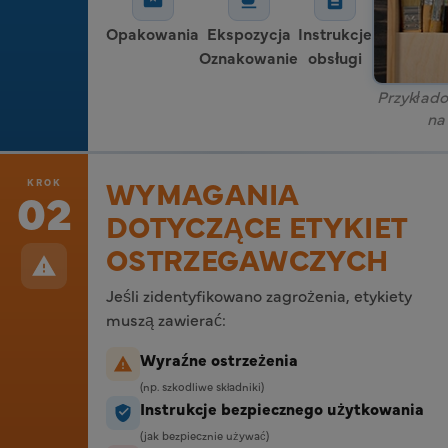
Opakowania
Ekspozycja
Instrukcje
Oznakowanie
obsługi
Przykład
na
WYMAGANIA
KROK
02
DOTYCZĄCE ETYKIET
OSTRZEGAWCZYCH
Jeśli zidentyfikowano zagrożenia, etykiety
muszą zawierać:
Wyraźne ostrzeżenia
(np. szkodliwe składniki)
Instrukcje bezpiecznego użytkowania
(jak bezpiecznie używać)