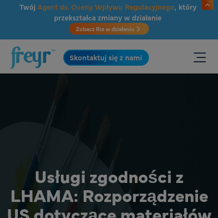
Przejdź do głównej treści
Twój
Agent ds. Oceny Wpływu Regulacyjnego
, który
przekształca zmiany w działanie
Zobacz Ria w działaniu
.
Skontaktuj się z nami
Usługi zgodności z
LHAMA: Rozporządzenie
US dotyczące materiałów