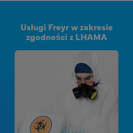
Usługi Freyr w zakresie
zgodności z LHAMA