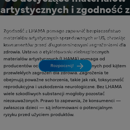
artystycznych i zgodność z
ASTM D-4236
Zgodność z LHAMA pomaga zapewnić bezpieczeństwo
Upewnij się, że Twoje produkty artystyczne i rzemieślnicze
materiałów artystycznych sprzedawanych w US, chroniąc
spełniają wymagania LHAMA, USA, wymagania dotyczące
konsumentów przed długoterminowymi zagrożeniami dla
etykietowania ASTM D4236 oraz wymagania dotyczące
zdrowia. Ustawa o etykietowaniu niebezpiecznych
oceny ryzyka toksykologicznego.
materiałów artystycznych (LHAMA) wymaga od
producentów oceny materiałów artystycznych pod kątem
Rozpocznij!
przewlekłych zagrożeń dla zdrowia. Zagrożenia te
obejmują poważne schorzenia, takie jak rak, toksyczność
reprodukcyjna i uszkodzenia neurologiczne. Bez LHAMA
wiele szkodliwych substancji mogłoby pozostać
niezauważonych. Prawo to zapewnia, że konsumenci —
zwłaszcza dzieci — są informowani o potencjalnym
ryzyku przed użyciem produktów.