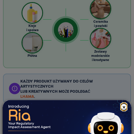
Ceramika
Kleje
i powłoki
i spoiwa
Zestawy
Płótna
modelarskie
i kreatywne
KAŻDY PRODUKT UŻYWANY DO CELÓW
ARTYSTYCZNYCH
LUB KREATYWNYCH MOŻE PODLEGAĆ
LHAMA
.
×