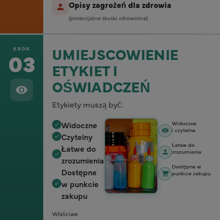
Opisy zagrożeń dla zdrowia
(potencjalne skutki zdrowotne)
UMIEJSCOWIENIE
KROK
03
ETYKIET I
OŚWIADCZEŃ
Etykiety muszą być:
Widoczne
Widoczne
i czytelne
Czytelny
Łatwe do
Łatwe do
zrozumienia
zrozumienia
Dostępne w
Dostępne
punkcie zakupu
w punkcie
zakupu
Właściwe