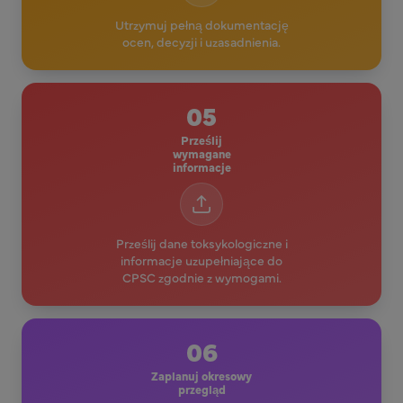
Utrzymuj pełną dokumentację
ocen, decyzji i uzasadnienia.
05
Prześlij
wymagane
informacje
Prześlij dane toksykologiczne i
informacje uzupełniające do
CPSC zgodnie z wymogami.
06
Zaplanuj okresowy
przegląd