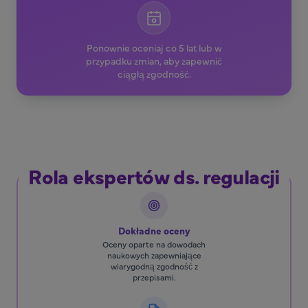
Ponownie oceniaj co 5 lat lub w
przypadku zmian, aby zapewnić
ciągłą zgodność.
Rola ekspertów ds. regulacji
Dokładne oceny
Oceny oparte na dowodach
naukowych zapewniające
wiarygodną zgodność z
przepisami.