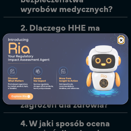
wyrobów medycznych?
2. Dlaczego HHE ma
znaczenie dla nadzoru
×
po wprowadzeniu do
obrotu (PMS)?
3. Jakie dane są
potrzebne do
przeprowadzenia oceny
zagrożeń dla zdrowia?
4. W jaki sposób ocena