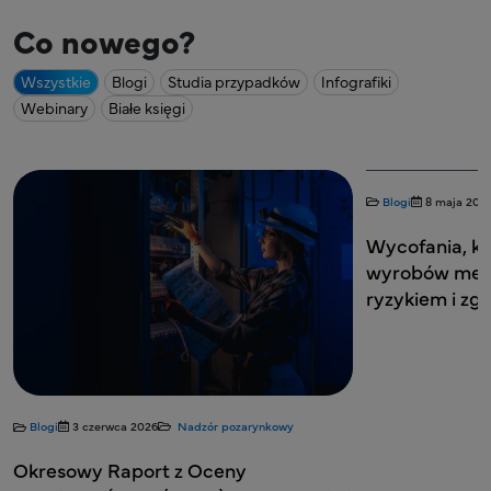
Co nowego?
Wszystkie
Blogi
Studia przypadków
Infografiki
Webinary
Białe księgi
Blogi
8 maja 202
Wycofania, ko
wyrobów medy
ryzykiem i zg
Blogi
3 czerwca 2026
Nadzór pozarynkowy
Okresowy Raport z Oceny