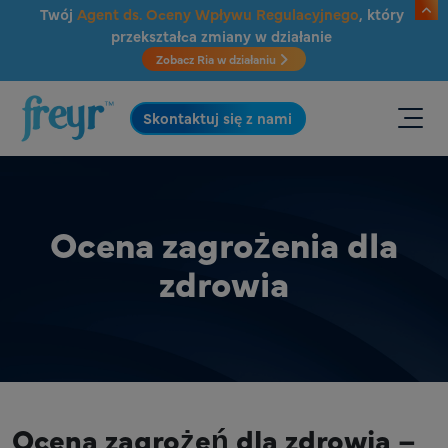
Przejdź do głównej treści
Twój
Agent ds. Oceny Wpływu Regulacyjnego
, który
przekształca zmiany w działanie
Zobacz Ria w działaniu
.
Skontaktuj się z nami
Ocena zagrożenia dla
zdrowia
Ocena zagrożeń dla zdrowia –