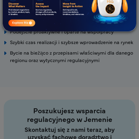
wiedzy regulacyjnej – z Państwową Agencją Leków
Ekspercki zespół regulacyjny z udowodnioną globalną
wiedzą w zakresie RA.
Podejście proaktywne i oparte na współpracy
Szybki czas realizacji i szybsze wprowadzenie na rynek
Bycie na bieżąco z przepisami właściwymi dla danego
regionu oraz wytycznymi regulacyjnymi
Poszukujesz wsparcia
regulacyjnego w Jemenie
Skontaktuj się z nami teraz, aby
uzyskać fachowe doradztwo i