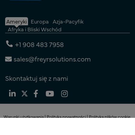
Ameryki
Europa
Azja-Pacyfik
Afryka i Bliski Wschód
+1 908 483 7958
sales@freyrsolutions.com
Skontaktuj się z nami
Warunki użytkowania
|
Polityka prywatności
|
Polityka plików cookie
© Prawa autorskie 2026
Freyr.
Wszelkie prawa zastrzeżone.