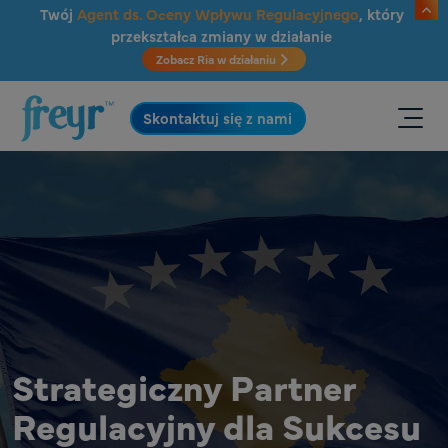
Przejdź do głównej treści
Twój
Agent ds. Oceny Wpływu Regulacyjnego
, który
przekształca zmiany w działanie
Zobacz Ria w działaniu
.
Skontaktuj się z nami
Strategiczny Partner
Regulacyjny dla Sukcesu