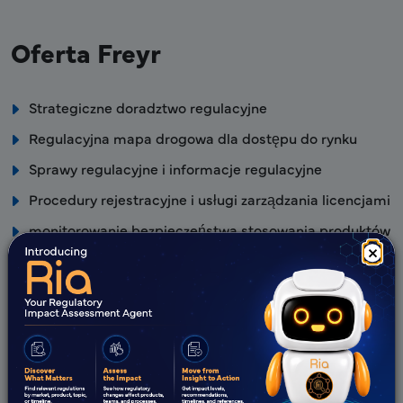
Oferta Freyr
Strategiczne doradztwo regulacyjne
Regulacyjna mapa drogowa dla dostępu do rynku
Sprawy regulacyjne i informacje regulacyjne
Procedury rejestracyjne i usługi zarządzania licencjami
monitorowanie bezpieczeństwa stosowania produktów
×
leczniczych
Zalety Freyr
Ekspercki zespół regulacyjny z udowodnioną globalną
wiedzą w zakresie RA.