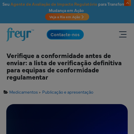
Saltar para o conteúdo principal
Seu
Agente de Avaliação de Impacto Regulatório
para Transformar
Mudança em Ação
Veja a Ria em Ação
.
Contacte-nos
Verifique a conformidade antes de
enviar: a lista de verificação definitiva
para equipas de conformidade
regulamentar
Medicamentos
Publicação e apresentação