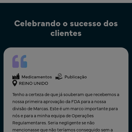
Celebrando o sucesso dos
clientes
Medicamentos
Assuntos Regulamentares
Medicamentos
Assuntos Regulamentares
Medicamentos
Publicação
EUA
Índia
REINO UNIDO
O comprovativo da ANDA foi recebido! Muito
Obrigado pelo apoio atempado durante o fim de
Tenho a certeza de que já souberam que recebemos a
obrigado pelo vosso trabalho árduo, paciência e
semana, o que nos permitiu ressubmeter
nossa primeira aprovação da FDA para a nossa
apoio ao nosso trabalho nos últimos meses. Estamos
rapidamente após sermos notificados. Isto
divisão de Marcas. Este é um marco importante para
muito satisfeitos por termos conseguido cumprir o
demonstra continuamente o compromisso da Freyr
nós e para a minha equipa de Operações
prazo e atingir um objetivo corporativo importante
para com os marcos da nossa empresa.
Regulamentares. Seria negligente se não
da nossa jovem empresa. ​
mencionasse que não teríamos conseguido sem a