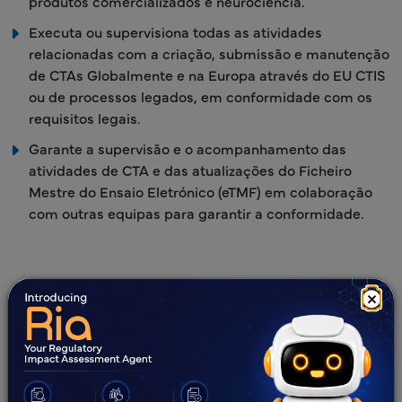
produtos comercializados e neurociência.
Executa ou supervisiona todas as atividades
relacionadas com a criação, submissão e manutenção
de CTAs Globalmente e na Europa através do EU CTIS
ou de processos legados, em conformidade com os
requisitos legais.
Garante a supervisão e o acompanhamento das
atividades de CTA e das atualizações do Ficheiro
Mestre do Ensaio Eletrónico (eTMF) em colaboração
com outras equipas para garantir a conformidade.
×
Porquê escolher-nos como o seu guia
para submissões EU CTR?
A
equipa de especialistas do CTIS
dedicada possui
conhecimento aprofundado da plataforma CTIS e dos