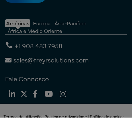
Américas
Europa
Ásia-Pacífico
África e Médio Oriente
+1 908 483 7958
sales@freyrsolutions.com
Fale Connosco
Termos de utilização
|
Política de privacidade
|
Política de cookies
© Copyright 2026
Freyr.
Todos os Direitos Reservados.