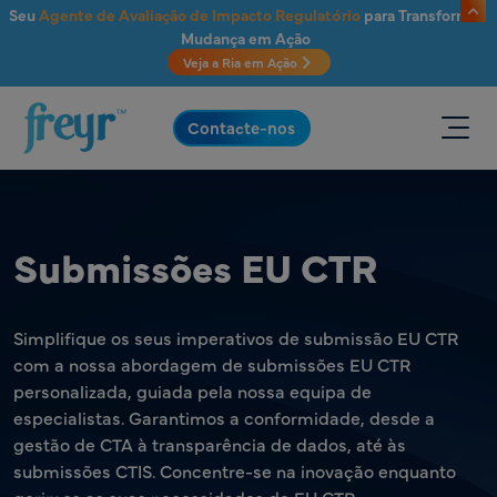
Saltar para o conteúdo principal
Seu
Agente de Avaliação de Impacto Regulatório
para Transformar
Mudança em Ação
Veja a Ria em Ação
.
Contacte-nos
Submissões EU CTR
Simplifique os seus imperativos de submissão EU CTR
com a nossa abordagem de submissões EU CTR
personalizada, guiada pela nossa equipa de
especialistas. Garantimos a conformidade, desde a
gestão de CTA à transparência de dados, até às
submissões CTIS. Concentre-se na inovação enquanto