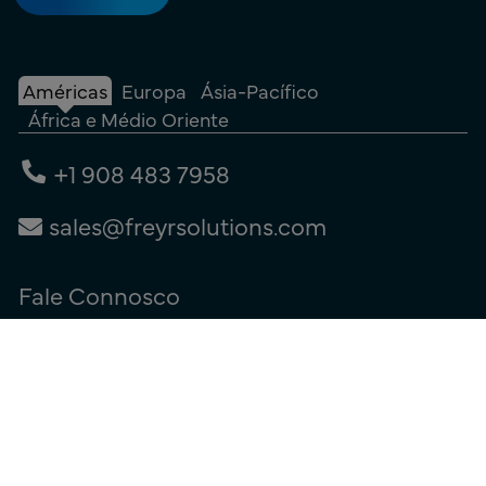
Américas
Europa
Ásia-Pacífico
África e Médio Oriente
+1 908 483 7958
sales@freyrsolutions.com
Fale Connosco
Termos de utilização
|
Política de privacidade
|
Política de cookies
© Copyright 2026
Freyr.
Todos os Direitos Reservados.