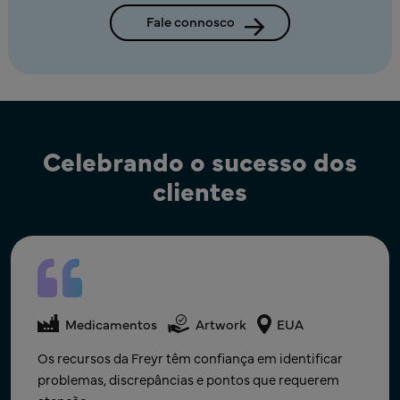
Fale connosco
Celebrando o sucesso dos
clientes
Medicamentos
Artwork
Canadá
Medicamentos
Artwork
EUA
Medicamentos
Artwork
EUA
Muito obrigado por se dedicar a isto e por torná-los
Parabéns a todos pelo excelente trabalho de equipa !!
Os recursos da Freyr têm confiança em identificar
uma prioridade. A sua ajuda é verdadeiramente
Sozinhos, podemos fazer tão pouco; juntos,
problemas, discrepâncias e pontos que requerem
apreciada.
podemos fazer muito.