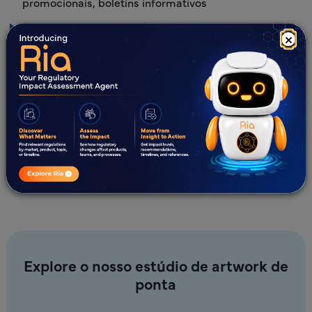
promocionais, boletins informativos
Designs promocionais digitais e impressos
×
Retoque de imagens e renderização 3D
Ilustrações personalizadas e serviços de design de
pré-impressão
Serviços artwork de embalagens para mercados
globais multilingues
Imagens alinhadas com a marca através dos nossos
serviços de embalagem de marca
Explore o nosso estúdio de artwork de
ponta