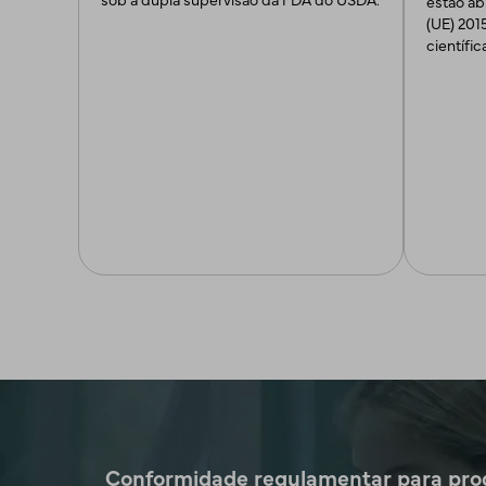
estão ab
(UE) 201
científic
Conformidade regulamentar para prod