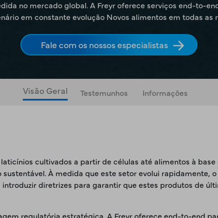
da no mercado global. A Freyr oferece serviços end-to-end
enário em constante evolução Novos alimentos em todas as r
Fale com os nossos especialistas
Visão Geral
Testemunhos
Informações
ticínios cultivados a partir de células até alimentos à base
 sustentável. À medida que este setor evolui rapidamente
a introduzir diretrizes para garantir que estes produtos de 
m regulatória estratégica. A Freyr oferece end-to-end para