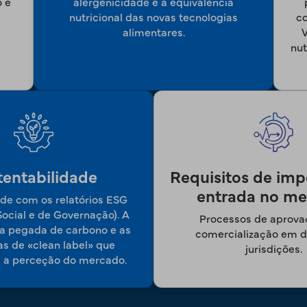
 e
alergenicidade e a equivalência
e
nutricional das novas tecnologias
co
alimentares.
V
nut
tentabilidade
Requisitos de imp
entrada no m
de com os relatórios ESG
ocial e de Governação). A
Processos de aprova
a pegada de carbono e as
comercialização em d
s de «clean label» que
jurisdições.
m a perceção do mercado.