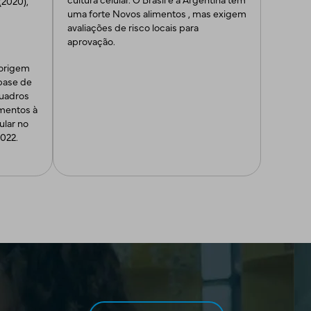
(2020),
uma forte Novos alimentos , mas exigem
avaliações de risco locais para
aprovação.
 origem
 base de
quadros
imentos à
ular no
022.
e