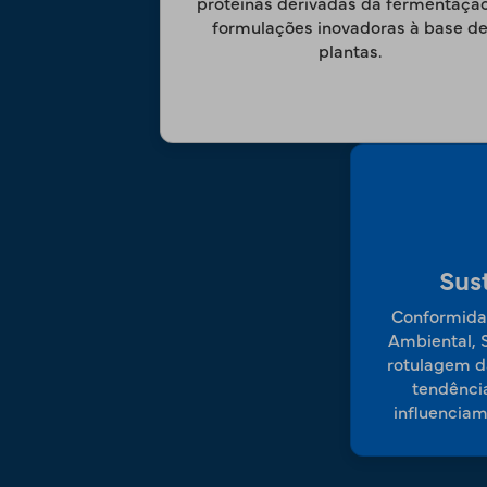
proteínas derivadas da fermentação
formulações inovadoras à base d
plantas.
Sus
Conformida
Ambiental, S
rotulagem d
tendência
influencia