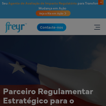
Saltar para o conteúdo principal
Seu
Agente de Avaliação de Impacto Regulatório
para Transformar
Mudança em Ação
Veja a Ria em Ação
.
Contacte-nos
Parceiro Regulamentar
Estratégico para o