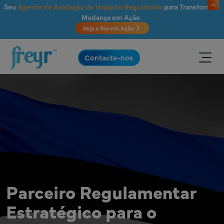
Saltar para o conteúdo principal
Seu
Agente de Avaliação de Impacto Regulatório
para Transformar
Mudança em Ação
Veja a Ria em Ação
.
Contacte-nos
Parceiro Regulamentar
Estratégico para o