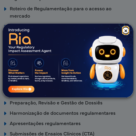
Roteiro de Regulamentação para o acesso ao
mercado
Assuntos Regulamentares e Inteligência
×
Regulamentar
Vias de registo e serviços de gestão de licenças
Autorizações de Introdução no Mercado e suporte de
manutenção
Consultoria de acesso ao mercado
Consulta regulatória
Suporte operacional End-to-End
Preparação, Revisão e Gestão de Dossiês
Harmonização de documentos regulamentares
Apresentações regulamentares
Submissões de Ensaios Clínicos (CTA)