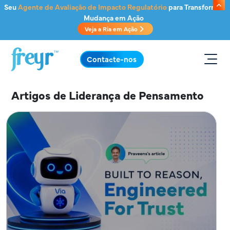
Saltar para o conteúdo principal
Seu
Agente de Avaliação de Impacto Regulatório
para Transformar
Mudança em Ação
Veja a Ria em Ação
.
Contacte-nos
Artigos de Liderança de Pensamento