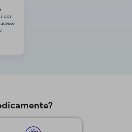
a
va dos
 sucesso
o
×
iodicamente?