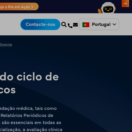
eja a Ria em Ação
Portugal
Contacte-nos
MÉDICOS
 do ciclo de
cos
redação médica, tais como
 Relatórios Periódicos de
, são essenciais em todas as
alização, a avaliação clínica