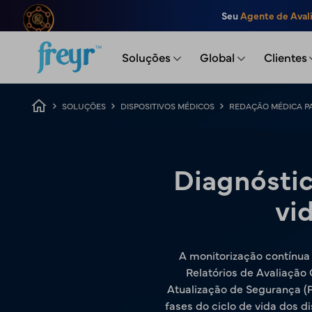
Saltar para o conteúdo principal
Seu
Agente de Aval
.
Soluções
Global
Clientes
Caminho de navegação
SOLUÇÕES
DISPOSITIVOS MÉDICOS
REDAÇÃO MÉDICA PA
Diagnóstico
vi
A monitorização contínua
Relatórios de Avaliação 
Atualização de Segurança (P
fases do ciclo de vida dos d