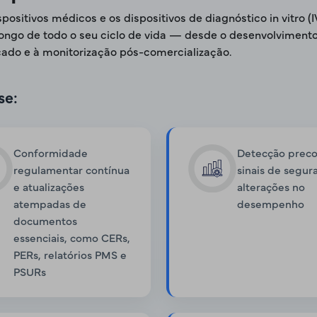
ispositivos médicos e os dispositivos de diagnóstico in vit
o de todo o seu ciclo de vida — desde o desenvolvimento e
do e à monitorização pós-comercialização.
se:
Conformidade
Detecção prec
regulamentar contínua
sinais de segur
e atualizações
alterações no
atempadas de
desempenho
documentos
essenciais, como CERs,
PERs, relatórios PMS e
PSURs