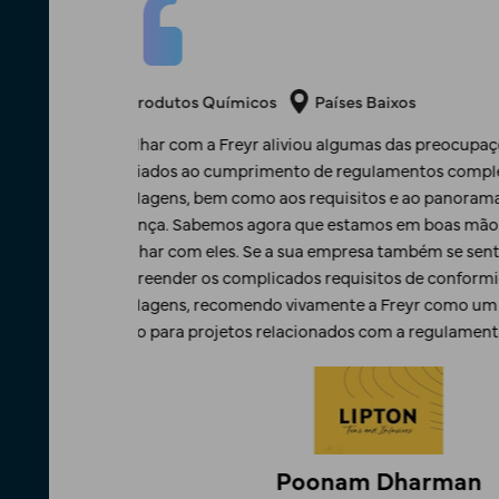
Produtos Químicos
EUA
e do peso
Expandir globalmente era complexo até nos as
em matéria de
profundo conhecimento regulamentar e apoi
 constante
registar produtos de forma eficiente em vári
continuarmos a
de produtos químicos à conformidade com fert
plexa ao tentar
foram precisas. O profissionalismo da Freyr, o
 em matéria de
e o serviço de alta qualidade superaram as 
ro fiável e
vivamente a Freyr a qualquer empresa que pr
o de embalagens.
regulamentar especializada.
Tygrus LLC