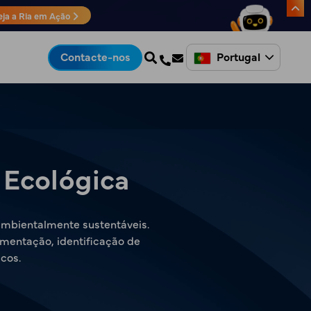
eja a Ria em Ação
Portugal
Contacte-nos
 Ecológica
ambientalmente sustentáveis.
umentação, identificação de
cos.