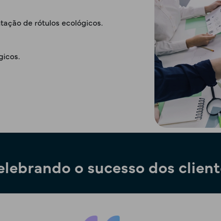
ação de rótulos ecológicos.
gicos.
elebrando o sucesso dos client