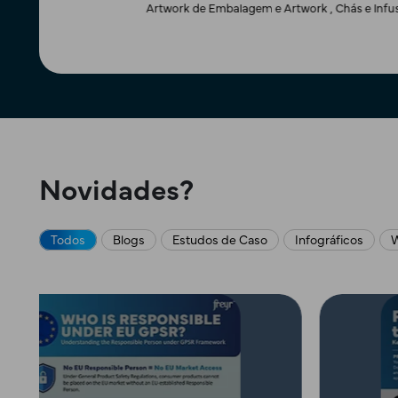
Lipton
Tygrus LLC (AMR)
Novidades?
Todos
Blogs
Estudos de Caso
Infográficos
W