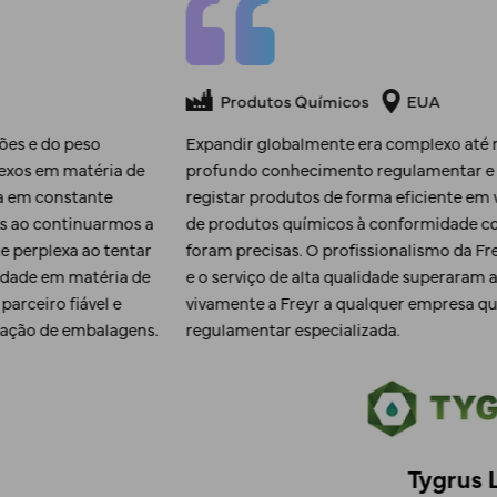
Produtos Químicos
Atualização do Projeto de M
sociarmos à Freyr. O seu
Parabéns a toda a equipa da Freyr 
o rápido ajudaram-nos a
as regiões. Desde importações
Foi um exercício complexo para am
ilizantes, as suas soluções
por termos chegado a um final b
s prazos de resposta rápidos
expectativas. Recomendamos
Como podem imaginar, estamos a 
ocure orientação
COVID-19. Estamos focados em ati
estabelecer novas formas de trab
Líde
Empresa Multinacional de 