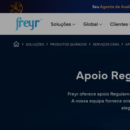
Saltar para o conteúdo principal
Seu
Agente de Aval
.
Soluções
Global
Clientes
Caminho de navegação
SOLUÇÕES
PRODUTOS QUÍMICOS
SERVIÇOS CSRA
AP
Apoio Reg
Freyr oferece apoio Regulam
A nossa equipa fornece ori
ale