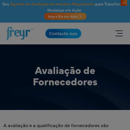
Saltar para o conteúdo principal
Seu
Agente de Avaliação de Impacto Regulatório
para Transformar
Mudança em Ação
Veja a Ria em Ação
.
Contacte-nos
Avaliação de
Fornecedores
A avaliação e a qualificação de fornecedores são