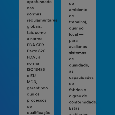
aprofundado
de
das
ambiente
normas
de
regulamentares
trabalho),
globais,
quer no
tais como
local —
a norma
para
FDA CFR
avaliar os
Parte 820
sistemas
FDA , a
de
norma
qualidade,
ISO 13485
as
e EU
capacidades
MDR,
de
garantindo
fabrico e
que os
o grau de
processos
conformidade.
de
Estas
qualificação
auditorias