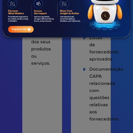
fornecedores
fornecedores
de
Relatórios
acordo
de
com a
auditoria
importância
Listas
dos seus
de
produtos
fornecedores
ou
aprovados
serviços.
Documentação
CAPA
relacionada
com
questões
relativas
aos
fornecedores