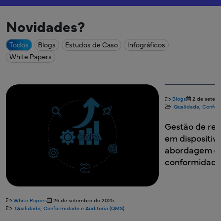
Novidades?
Todos
Blogs
Estudos de Caso
Infográficos
White Papers
Blogs
2 de setem
Qualidade, Confor
Gestão de rec
em dispositiv
abordagem es
conformidade
White Papers
26 de setembro de 2025
Qualidade, Conformidade e Auditoria (QMS)