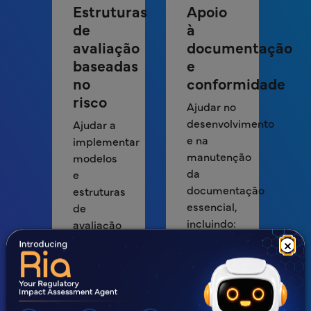
Estruturas
Apoio
de
à
avaliação
documentação
baseadas
e
no
conformidade
risco
Ajudar no
desenvolvimento
Ajudar a
e na
implementar
manutenção
modelos
da
e
documentação
estruturas
essencial,
de
incluindo:
avaliação
baseados
×
Registos
no risco
de
que
qualificação
classifiquem
de
os