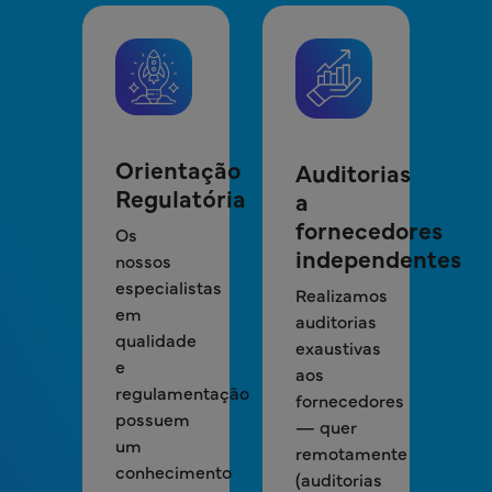
Orientação
Auditorias
Regulatória
a
fornecedores
Os
independentes
nossos
especialistas
Realizamos
em
auditorias
qualidade
exaustivas
e
aos
regulamentação
fornecedores
possuem
— quer
um
remotamente
conhecimento
(auditorias