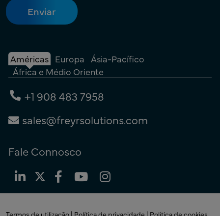
Américas
Europa
Ásia-Pacífico
África e Médio Oriente
+1 908 483 7958
sales@freyrsolutions.com
Fale Connosco
Termos de utilização
|
Política de privacidade
|
Política de cookies