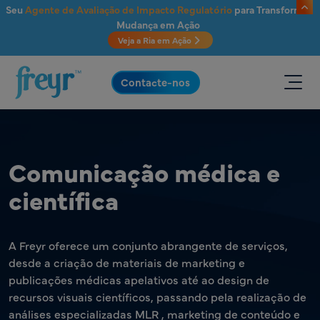
Saltar para o conteúdo principal
Seu
Agente de Avaliação de Impacto Regulatório
para Transformar
Mudança em Ação
Veja a Ria em Ação
.
Contacte-nos
Comunicação médica e
científica
A Freyr oferece um conjunto abrangente de serviços,
desde a criação de materiais de marketing e
publicações médicas apelativos até ao design de
recursos visuais científicos, passando pela realização de
análises especializadas MLR , marketing de conteúdo e