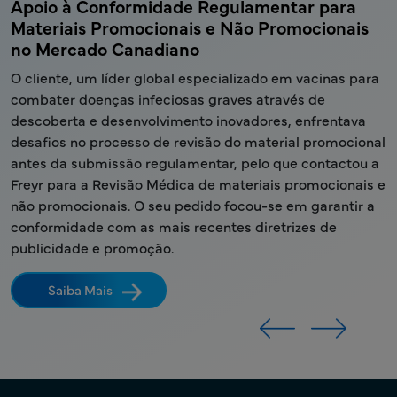
de
Apoio à Conformidade Regulamentar para
A
Materiais Promocionais e Não Promocionais
u
no Mercado Canadiano
P
O
O cliente, um líder global especializado em vacinas para
O
combater doenças infeciosas graves através de
U
descoberta e desenvolvimento inovadores, enfrentava
l
u
desafios no processo de revisão do material promocional
r
antes da submissão regulamentar, pelo que contactou a
à
Freyr para a Revisão Médica de materiais promocionais e
p
não promocionais. O seu pedido focou-se em garantir a
b
conformidade com as mais recentes diretrizes de
m
publicidade e promoção.
Saiba Mais