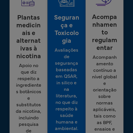
Acompa
Plantas
Seguran
nhamen
medicin
ça e
to
ais e
Toxicolo
regulam
alternat
gia
entar
ivas à
Avaliações
nicotina
de
Acompanh
segurança
amento
Apoio no
baseadas
contínuo a
que diz
em QSAR,
nível global
respeito a
in silico e
e
ingrediente
na
orientação
s botânicos
literatura,
sobre
e
no que diz
normas
substitutos
respeito à
aplicáveis,
da nicotina,
saúde
tais como
incluindo
humana e
as BPF,
pesquisa
ambiental.
ensaios e
de