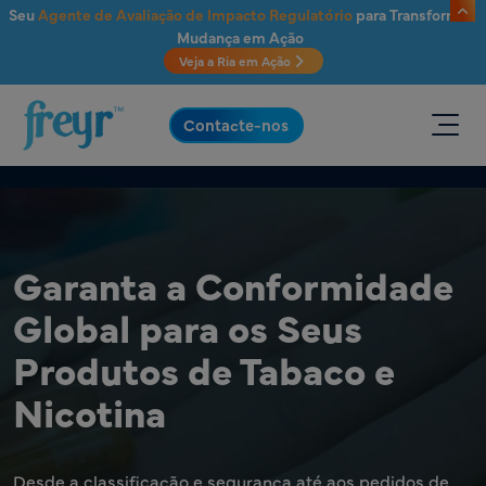
Saltar para o conteúdo principal
Seu
Agente de Avaliação de Impacto Regulatório
para Transformar
Mudança em Ação
Veja a Ria em Ação
.
Contacte-nos
Garanta a Conformidade
Global para os Seus
Produtos de Tabaco e
Nicotina
Desde a classificação e segurança até aos pedidos de