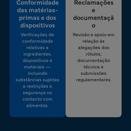
Conformidade
Reclamações
das matérias-
e
primas e dos
documentaçã
dispositivos
o
Verificações de
Revisão e apoio em
conformidade
relação às
relativas a
alegações dos
ingredientes,
rótulos,
dispositivos e
documentação
materiais —
técnica e
incluindo
submissões
substâncias sujeitas
regulamentares.
a restrições e
segurança no
contacto com
alimentos.