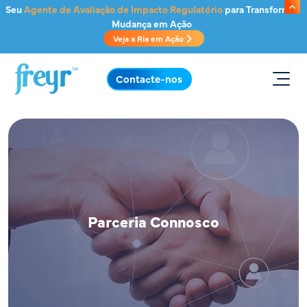
Saltar para o conteúdo principal
Seu
Agente de Avaliação de Impacto Regulatório
para Transformar
Mudança em Ação
Veja a Ria em Ação
.
Contacte-nos
Parceria Connosco