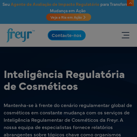
Saltar para o conteúdo principal
Seu
Agente de Avaliação de Impacto Regulatório
para Transformar
Mudança em Ação
Veja a Ria em Ação
.
Contacte-nos
Inteligência Regulatória
de Cosméticos
Mantenha-se à frente do cenário regulamentar global de
cosméticos em constante mudança com os serviços de
Inteligência Regulamentar de Cosméticos da Freyr. A
nossa equipa de especialistas fornece relatórios
abrangentes sobre tópicos chave como organismos