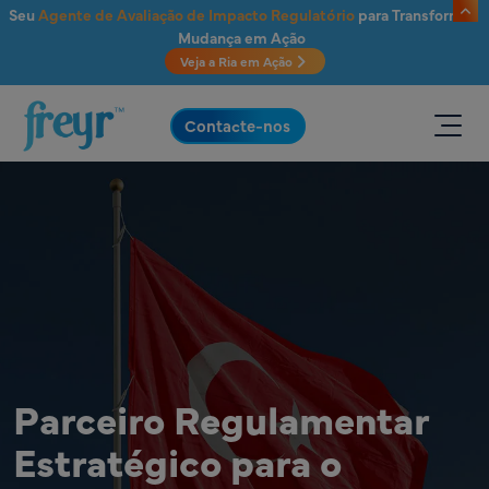
Saltar para o conteúdo principal
Seu
Agente de Avaliação de Impacto Regulatório
para Transformar
Mudança em Ação
Veja a Ria em Ação
.
Contacte-nos
Parceiro Regulamentar
Estratégico para o